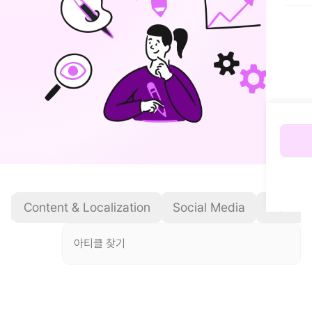
O
Content & Localization
Social Media
Marketi